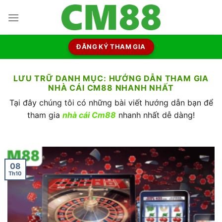
Chuyển
đến
nội
dung
ĐĂNG KÝ THAM GIA
LƯU TRỮ DANH MỤC:
HƯỚNG DẪN THAM GIA
NHÀ CÁI CM88 NHANH NHẤT
Tại đây chúng tôi có những bài viết hướng dẫn bạn để
tham gia
nhà cái Cm88
nhanh nhất dễ dàng!
08
Th10