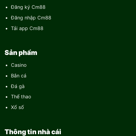
Đăng ký Cm88
Đăng nhập Cm88
Tải app Cm88
Sản phẩm
Casino
Bắn cá
Đá gà
Thể thao
Xổ số
Thông tin nhà cái