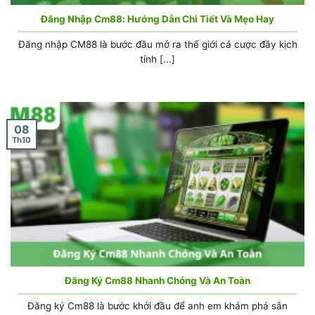
Đăng Nhập Cm88: Hướng Dẫn Chi Tiết Và Mẹo Hay
Đăng nhập CM88 là bước đầu mở ra thế giới cá cược đầy kịch
tính [...]
08
Th10
Đăng Ký Cm88 Nhanh Chóng Và An Toàn
Đăng ký Cm88 là bước khởi đầu để anh em khám phá sân