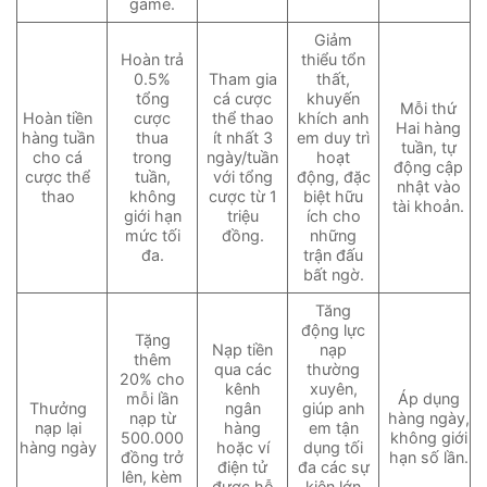
game.
Giảm
Hoàn trả
thiểu tổn
0.5%
Tham gia
thất,
tổng
cá cược
khuyến
Mỗi thứ
Hoàn tiền
cược
thể thao
khích anh
Hai hàng
hàng tuần
thua
ít nhất 3
em duy trì
tuần, tự
cho cá
trong
ngày/tuần
hoạt
động cập
cược thể
tuần,
với tổng
động, đặc
nhật vào
thao
không
cược từ 1
biệt hữu
tài khoản.
giới hạn
triệu
ích cho
mức tối
đồng.
những
đa.
trận đấu
bất ngờ.
Tăng
động lực
Tặng
Nạp tiền
nạp
thêm
qua các
thường
20% cho
kênh
xuyên,
mỗi lần
Áp dụng
Thưởng
ngân
giúp anh
nạp từ
hàng ngày,
nạp lại
hàng
em tận
500.000
không giới
hàng ngày
hoặc ví
dụng tối
đồng trở
hạn số lần.
điện tử
đa các sự
lên, kèm
được hỗ
kiện lớn