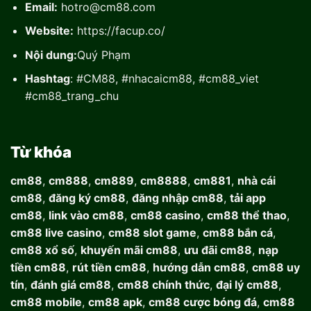
Email:
hotro@cm88.com
Website:
https://facup.co/
Nội dung:
Quý Phạm
Hashtag
: #CM88, #nhacaicm88, #cm88_viet
#cm88_trang_chu
Từ khóa
cm88
,
cm888
,
cm889
,
cm8888
,
cm881
,
nhà cái
cm88
,
đăng ký cm88
,
đăng nhập cm88
,
tải app
cm88
,
link vào cm88
,
cm88 casino
,
cm88 thể thao
,
cm88 live casino
,
cm88 slot game
,
cm88 bắn cá
,
cm88 xổ số
,
khuyến mãi cm88
,
ưu đãi cm88
,
nạp
tiền cm88
,
rút tiền cm88
,
hướng dẫn cm88
,
cm88 uy
tín
,
đánh giá cm88
,
cm88 chính thức
,
đại lý cm88
,
cm88 mobile
,
cm88 apk
,
cm88 cược bóng đá
,
cm88