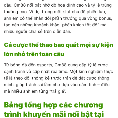
đầu, Cm88 nổi bật nhờ đồ họa đỉnh cao và tỷ lệ trúng
thưởng cao. Ví dụ, trong một slot chủ đề phiêu lưu,
anh em có thể nhân đôi phần thưởng qua vòng bonus,
tạo nên những khoảnh khắc “phấn khích tột độ” mà
nhiều người chia sẻ trên diễn đàn.
Cá cược thể thao bao quát mọi sự kiện
lớn nhỏ trên toàn cầu
Từ bóng đá đến esports, Cm88 cung cấp tỷ lệ cược
cạnh tranh và cập nhật realtime. Một kinh nghiệm thực
tế là theo dõi thống kê trước trận để đặt cược thông
minh, giúp tránh sai lầm như dựa vào cảm tính – điều
mà nhiều anh em từng “trả giá”.
Bảng tổng hợp các chương
trình khuyến mãi nổi bật tại