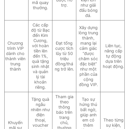
mã quay
trợ.
như giải
thưởng.
đấu bóng
đá.
Các cấp
Xây dựng
độ từ Bạc
lòng trung
đến Kim
thành,
Cương,
Chương
Đạt tổng
mang lại
với hoàn
Liên tục,
trình VIP
cược tích
cảm giác
tiền lên
nâng cấp
dành cho
lũy từ 50
“được
đến 1%,
tự động
thành viên
triệu
chăm sóc
quà tặng
dựa trên
trung
đồng/thá
đặc biệt”
sinh nhật
hoạt động.
thành
ng trở lên.
như một
và quản
phần của
lý tài
cộng
khoản
đồng VIP.
riêng.
Tham gia
Tặng quà
Tạo sự
theo
ngẫu
hứng thú
thông
nhiên như
bất ngờ,
báo trên
điện
giúp anh
trang
thoại,
em có
Theo từng
Khuyến
chủ,
voucher
thêm
sự kiện,
mãi sự
thường