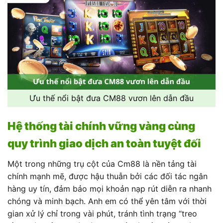
Ưu thế nổi bật đưa CM88 vươn lên dẫn đầu
Hệ thống tài chính vững vàng cùng
quy trình giao dịch an toàn tuyệt đối
Một trong những trụ cột của Cm88 là nền tảng tài
chính mạnh mẽ, được hậu thuẫn bởi các đối tác ngân
hàng uy tín, đảm bảo mọi khoản nạp rút diễn ra nhanh
chóng và minh bạch. Anh em có thể yên tâm với thời
gian xử lý chỉ trong vài phút, tránh tình trạng “treo