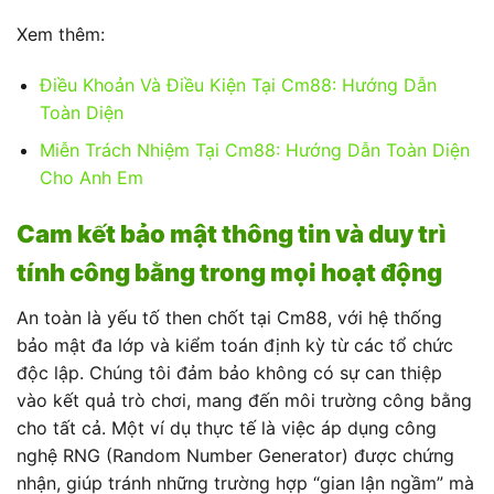
Xem thêm:
Điều Khoản Và Điều Kiện Tại Cm88: Hướng Dẫn
Toàn Diện
Miễn Trách Nhiệm Tại Cm88: Hướng Dẫn Toàn Diện
Cho Anh Em
Cam kết bảo mật thông tin và duy trì
tính công bằng trong mọi hoạt động
An toàn là yếu tố then chốt tại Cm88, với hệ thống
bảo mật đa lớp và kiểm toán định kỳ từ các tổ chức
độc lập. Chúng tôi đảm bảo không có sự can thiệp
vào kết quả trò chơi, mang đến môi trường công bằng
cho tất cả. Một ví dụ thực tế là việc áp dụng công
nghệ RNG (Random Number Generator) được chứng
nhận, giúp tránh những trường hợp “gian lận ngầm” mà