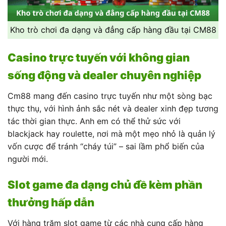
Kho trò chơi đa dạng và đẳng cấp hàng đầu tại CM88
Casino trực tuyến với không gian
sống động và dealer chuyên nghiệp
Cm88 mang đến casino trực tuyến như một sòng bạc
thực thụ, với hình ảnh sắc nét và dealer xinh đẹp tương
tác thời gian thực. Anh em có thể thử sức với
blackjack hay roulette, nơi mà một mẹo nhỏ là quản lý
vốn cược để tránh “cháy túi” – sai lầm phổ biến của
người mới.
Slot game đa dạng chủ đề kèm phần
thưởng hấp dẫn
Với hàng trăm slot game từ các nhà cung cấp hàng