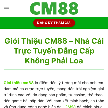
Chuyển
đến
nội
dung
ĐĂNG KÝ THAM GIA
Giới Thiệu CM88 – Nhà Cái
Trực Tuyến Đẳng Cấp
Không Phải Loa
Giới thiệu cm88
là điểm đến lý tưởng mới cho anh em
đam mê cá cược trực tuyến, mang đến trải nghiệm giải
trí đỉnh cao với đa dạng sản phẩm, từ casino, thể thao
đến game bài hấp dẫn. Với cam kết minh bạch, an toàn
và ứng dụng công nghệ hiện đại,
CM88
đã chinh phục