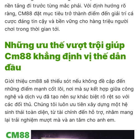
nền tảng đi trước từng mắc phải. Với định hướng rõ
ràng, CM88 đặt mục tiêu trở thành điểm đến giải trí cá
cược đáng tin cậy và bền vững cho hàng triệu người
chơi trong thời gian tới.
Những ưu thế vượt trội giúp
Cm88 khẳng định vị thế dẫn
đầu
Giới thiệu cm88 sẽ thiếu sót nếu không đề cập đến
những điểm mạnh cốt lõi, nơi mà sự kết hợp giữa công
nghệ và dịch vụ đã tạo nên sự khác biệt rõ rệt so với
các đối thủ. Chúng tôi luôn ưu tiên xây dựng một hệ
sinh thái toàn diện, từ tài chính đến hỗ trợ, nhằm mang
lại trải nghiệm mượt mà và an tâm cho anh em.