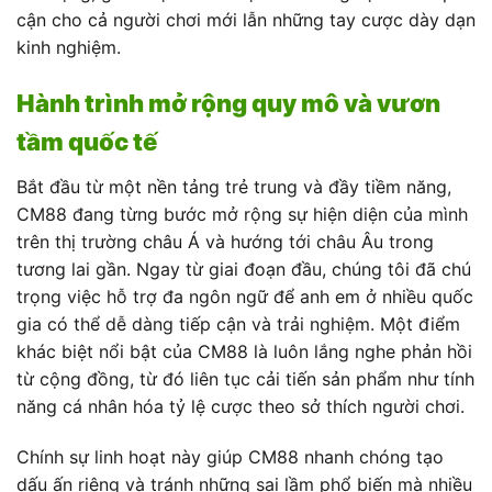
cận cho cả người chơi mới lẫn những tay cược dày dạn
kinh nghiệm.
Hành trình mở rộng quy mô và vươn
tầm quốc tế
Bắt đầu từ một nền tảng trẻ trung và đầy tiềm năng,
CM88 đang từng bước mở rộng sự hiện diện của mình
trên thị trường châu Á và hướng tới châu Âu trong
tương lai gần. Ngay từ giai đoạn đầu, chúng tôi đã chú
trọng việc hỗ trợ đa ngôn ngữ để anh em ở nhiều quốc
gia có thể dễ dàng tiếp cận và trải nghiệm. Một điểm
khác biệt nổi bật của CM88 là luôn lắng nghe phản hồi
từ cộng đồng, từ đó liên tục cải tiến sản phẩm như tính
năng cá nhân hóa tỷ lệ cược theo sở thích người chơi.
Chính sự linh hoạt này giúp CM88 nhanh chóng tạo
dấu ấn riêng và tránh những sai lầm phổ biến mà nhiều