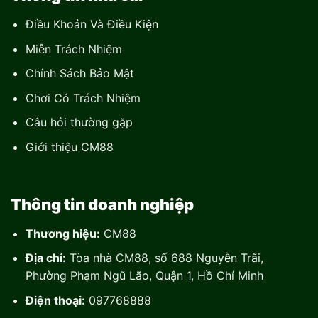
Điều Khoản Và Điều Kiện
Miễn Trách Nhiệm
Chính Sách Bảo Mật
Chơi Có Trách Nhiệm
Câu hỏi thường gặp
Giới thiệu CM88
Thông tin doanh nghiệp
Thương hiệu:
CM88
Địa chỉ:
Tòa nhà CM88, số 688 Nguyễn Trãi,
Phường Phạm Ngũ Lão, Quận 1, Hồ Chí Minh
Điện thoại:
097768888