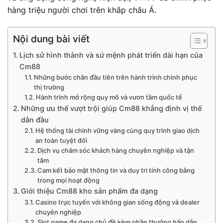
hàng triệu người chơi trên khắp châu Á.
Nội dung bài viết
Lịch sử hình thành và sứ mệnh phát triển dài hạn của
Cm88
Những bước chân đầu tiên trên hành trình chinh phục
thị trường
Hành trình mở rộng quy mô và vươn tầm quốc tế
Những ưu thế vượt trội giúp Cm88 khẳng định vị thế
dẫn đầu
Hệ thống tài chính vững vàng cùng quy trình giao dịch
an toàn tuyệt đối
Dịch vụ chăm sóc khách hàng chuyên nghiệp và tận
tâm
Cam kết bảo mật thông tin và duy trì tính công bằng
trong mọi hoạt động
Giới thiệu Cm88 kho sản phẩm đa dạng
Casino trực tuyến với không gian sống động và dealer
chuyên nghiệp
Slot game đa dạng chủ đề kèm phần thưởng hấp dẫn