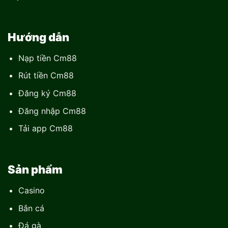
Hướng dẫn
Nạp tiền Cm88
Rút tiền Cm88
Đăng ký Cm88
Đăng nhập Cm88
Tải app Cm88
Sản phẩm
Casino
Bắn cá
Đá gà