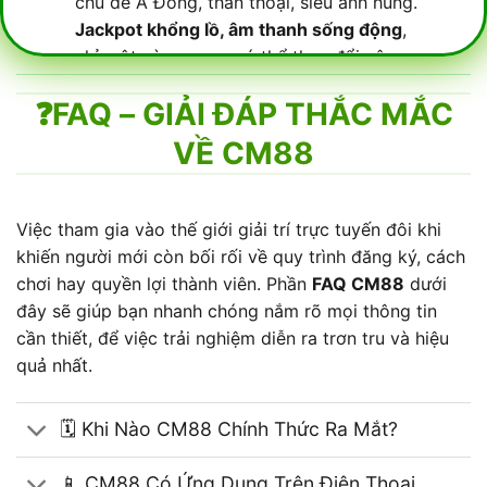
chủ đề Á Đông, thần thoại, siêu anh hùng.
Jackpot khổng lồ, âm thanh sống động
,
chỉ một vòng quay có thể thay đổi vận
may.
❓FAQ – GIẢI ĐÁP THẮC MẮC
Bắn Cá 3D & Game Giải Trí:
VỀ CM88
Cá nhỏ, boss khổng lồ, đa mức cược, phần
thưởng hấp dẫn. Hoàn hảo cho buổi giải trí
nhanh.
Việc tham gia vào thế giới giải trí trực tuyến đôi khi
khiến người mới còn bối rối về quy trình đăng ký, cách
E-Sports:
chơi hay quyền lợi thành viên. Phần
FAQ CM88
dưới
League of Legends, Overwatch, Free Fire…
đây sẽ giúp bạn nhanh chóng nắm rõ mọi thông tin
Kèo phong phú từ map thắng đến số kill,
cần thiết, để việc trải nghiệm diễn ra trơn tru và hiệu
dành riêng cho game thủ trẻ.
quả nhất.
Trò Chơi Khác:
Xổ số, đá gà trực tiếp, bài cào đổi thưởng…
🗓️ Khi Nào CM88 Chính Thức Ra Mắt?
tất cả tối ưu cho
tiện lợi và công bằng
.
📱 CM88 Có Ứng Dụng Trên Điện Thoại