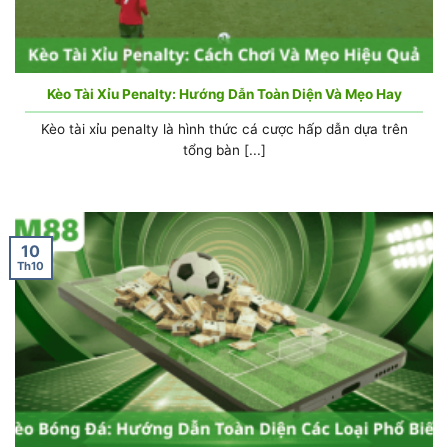
Kèo Tài Xỉu Penalty: Hướng Dẫn Toàn Diện Và Mẹo Hay
Kèo tài xỉu penalty là hình thức cá cược hấp dẫn dựa trên
tổng bàn [...]
10
Th10