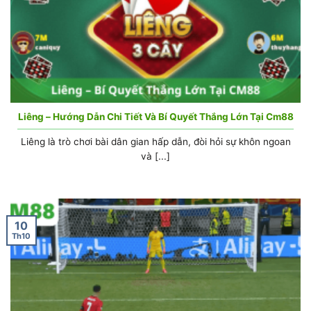
Liêng – Hướng Dẫn Chi Tiết Và Bí Quyết Thắng Lớn Tại Cm88
Liêng là trò chơi bài dân gian hấp dẫn, đòi hỏi sự khôn ngoan
và [...]
10
Th10