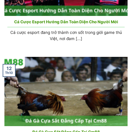
lên đến 1,888 điểm
Ngày 03 phát thưởng khuyến mãi VIP
tháng lên đến 288 triệu VND.
Cá Cược Esport Hướng Dẫn Toàn Diện Cho Người Mới
Ngày 07 – 17 – 27: Cơn mưa lì xì giá trị
Cá cược esport đang trở thành cơn sốt trong giới game thủ
hàng nghìn tỷ đồng.
Việt, nơi đam [...]
Khuyến mãi tuần:
Thứ 2: Phát thưởng 0.2% hoa hồng giới
12
thiệu bạn bè mỗi tuần.
Th10
Thứ 3: Phát thưởng lương VIP tuần lên đến
38 triệu VND.
Chủ nhật: Khuyến mãi nạp tiền 5% – không
giới hạn tiền thưởng.
🔒 An Toàn Tuyệt Đối