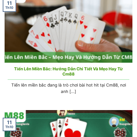
11
Th10
Tiến Lên Miền Bắc: Hướng Dẫn Chi Tiết Và Mẹo Hay Từ
Cm88
Tiến lên miền bắc đang là trò chơi bài hot hit tại Cm88, nơi
anh [...]
11
Th10