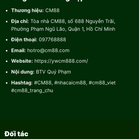
Thương hiệu:
CM88
Địa chỉ:
Tòa nhà CM88, số 688 Nguyễn Trãi,
Phường Phạm Ngũ Lão, Quận 1, Hồ Chí Minh
Điện thoại:
097768888
Email:
hotro@cm88.com
Website:
https://ywcm888.com/
Nội dung:
BTV Quý Phạm
Hashtag
: #CM88, #nhacaicm88, #cm88_viet
#cm88_trang_chu
Đối tác