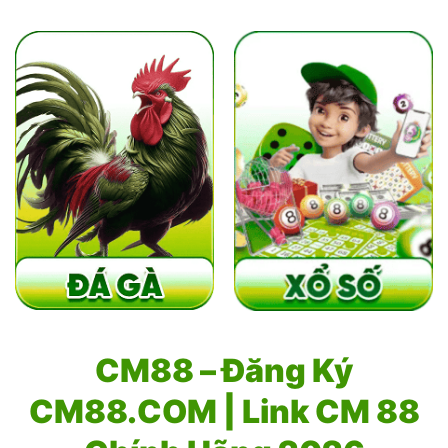
CM88 – Đăng Ký
CM88.COM | Link CM 88