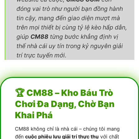
đóng vai trò như người bạn đồng hành
tin cậy, mang đến giao diện mượt mà
trên mọi thiết bị cùng tỷ lệ kèo hấp dẫn,
giúp
CM88
từng bước khẳng định vị
thế nhà cái uy tín trong kỷ nguyên giải
trí trực tuyến mới.
🏆 CM88 – Kho Báu Trò
Chơi Đa Dạng, Chờ Bạn
Khai Phá
CM88 không chỉ là nhà cái – chúng tôi mang
đến
cuộc phiêu lưu giải trí thực thụ
với chất