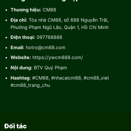
Thương hiệu:
CM88
Địa chỉ:
Tòa nhà CM88, số 688 Nguyễn Trãi,
Phường Phạm Ngũ Lão, Quận 1, Hồ Chí Minh
Điện thoại:
097768888
Email:
hotro@cm88.com
Website:
https://ywcm888.com/
Nội dung:
BTV Quý Phạm
Hashtag
: #CM88, #nhacaicm88, #cm88_viet
#cm88_trang_chu
Đối tác