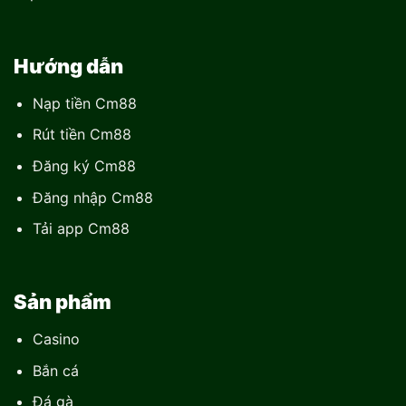
Hướng dẫn
Nạp tiền Cm88
Rút tiền Cm88
Đăng ký Cm88
Đăng nhập Cm88
Tải app Cm88
Sản phẩm
Casino
Bắn cá
Đá gà