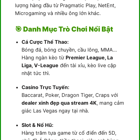
lượng hàng đầu từ Pragmatic Play, NetEnt,
Microgaming và nhiều ông lớn khác.
🎯 Danh Mục Trò Chơi Nổi Bật
Cá Cược Thể Thao:
Bóng đá, bóng chuyền, cầu lông, MMA…
Hàng ngàn kèo từ
Premier League, La
Liga, V-League
đến tài xỉu, kèo live cập
nhật tức thì.
Casino Trực Tuyến:
Baccarat, Poker, Dragon Tiger, Craps với
dealer xinh đẹp qua stream 4K
, mang cảm
giác Las Vegas ngay tại nhà.
Slot & Nổ Hũ:
Hàng trăm tựa game từ cổ điển đến 5D,