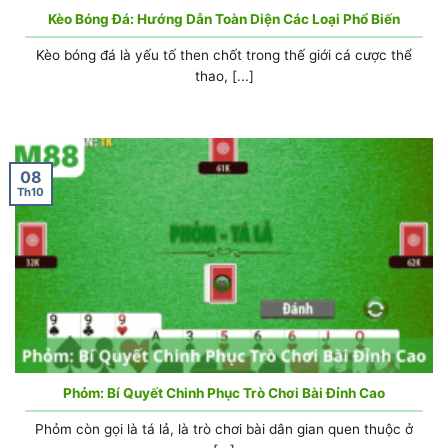
Kèo Bóng Đá: Hướng Dẫn Toàn Diện Các Loại Phổ Biến
Kèo bóng đá là yếu tố then chốt trong thế giới cá cược thể
thao, [...]
08
Th10
Phỏm: Bí Quyết Chinh Phục Trò Chơi Bài Đỉnh Cao
Phỏm còn gọi là tá lả, là trò chơi bài dân gian quen thuộc ở