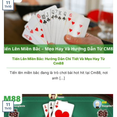
11
Th10
Tiến Lên Miền Bắc: Hướng Dẫn Chi Tiết Và Mẹo Hay Từ
Cm88
Tiến lên miền bắc đang là trò chơi bài hot hit tại Cm88, nơi
anh [...]
11
Th10