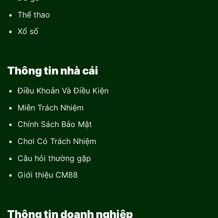
Thể thao
Xổ số
Thông tin nhà cái
Điều Khoản Và Điều Kiện
Miễn Trách Nhiệm
Chính Sách Bảo Mật
Chơi Có Trách Nhiệm
Câu hỏi thường gặp
Giới thiệu CM88
Thông tin doanh nghiệp