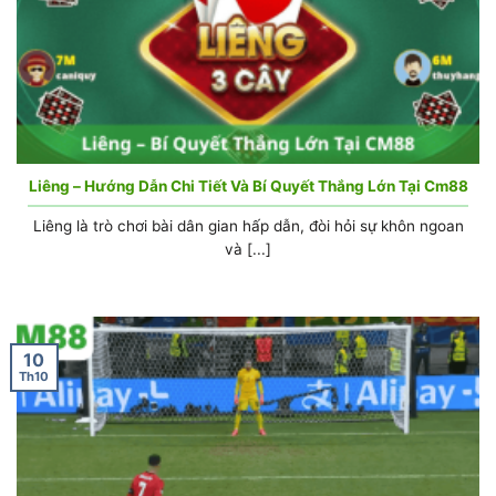
Liêng – Hướng Dẫn Chi Tiết Và Bí Quyết Thắng Lớn Tại Cm88
Liêng là trò chơi bài dân gian hấp dẫn, đòi hỏi sự khôn ngoan
và [...]
10
Th10