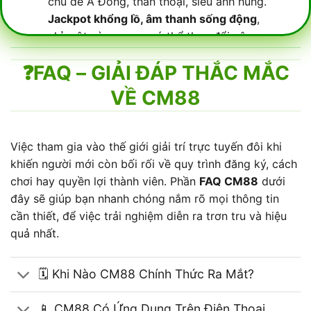
chủ đề Á Đông, thần thoại, siêu anh hùng.
Jackpot khổng lồ, âm thanh sống động
,
chỉ một vòng quay có thể thay đổi vận
may.
❓FAQ – GIẢI ĐÁP THẮC MẮC
Bắn Cá 3D & Game Giải Trí:
VỀ CM88
Cá nhỏ, boss khổng lồ, đa mức cược, phần
thưởng hấp dẫn. Hoàn hảo cho buổi giải trí
nhanh.
Việc tham gia vào thế giới giải trí trực tuyến đôi khi
khiến người mới còn bối rối về quy trình đăng ký, cách
E-Sports:
chơi hay quyền lợi thành viên. Phần
FAQ CM88
dưới
League of Legends, Overwatch, Free Fire…
đây sẽ giúp bạn nhanh chóng nắm rõ mọi thông tin
Kèo phong phú từ map thắng đến số kill,
cần thiết, để việc trải nghiệm diễn ra trơn tru và hiệu
dành riêng cho game thủ trẻ.
quả nhất.
Trò Chơi Khác:
Xổ số, đá gà trực tiếp, bài cào đổi thưởng…
🗓️ Khi Nào CM88 Chính Thức Ra Mắt?
tất cả tối ưu cho
tiện lợi và công bằng
.
📱 CM88 Có Ứng Dụng Trên Điện Thoại